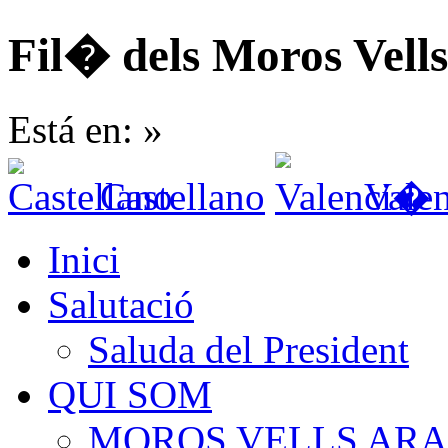
Fil� dels Moros Vells
Está en: »
Castellano
Vale
Inici
Salutació
Saluda del President
QUI SOM
MOROS VELLS ARA