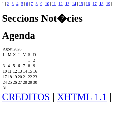
1
|
2
|
3
|
4
|
5
|
6
|
7
|
8
|
9
|
10
|
11
|
12
|
13
|
14
|
15
|
16
|
17
|
18
|
19
|
Seccions Not�cies
Agenda
Agost 2026
L
M
X
J
V
S
D
1
2
3
4
5
6
7
8
9
10
11
12
13
14
15
16
17
18
19
20
21
22
23
24
25
26
27
28
29
30
31
CREDITOS
|
XHTML 1.1