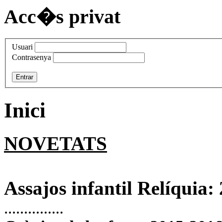
Acc�s privat
Usuari
Contrasenya
Inici
NOVETATS
Assajos infantil Relíquia: 
...............